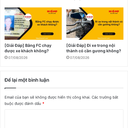
[Giải Đáp] Bằng FC chạy
[Giải Đáp] Đi xe trong nội
được xe khách không?
thành có cần gương không?
07/08/2026
07/08/2026
Để lại một bình luận
Email của bạn sẽ không được hiển thị công khai.
Các trường bắt
buộc được đánh dấu
*
B
ì