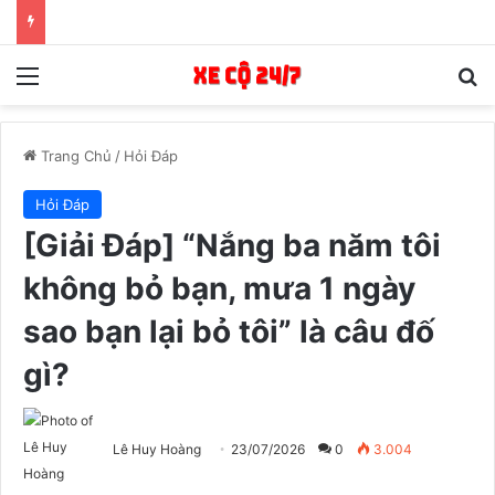
Menu
T
Trang Chủ
/
Hỏi Đáp
Hỏi Đáp
[Giải Đáp] “Nắng ba năm tôi
không bỏ bạn, mưa 1 ngày
sao bạn lại bỏ tôi” là câu đố
gì?
Lê Huy Hoàng
23/07/2026
0
3.004