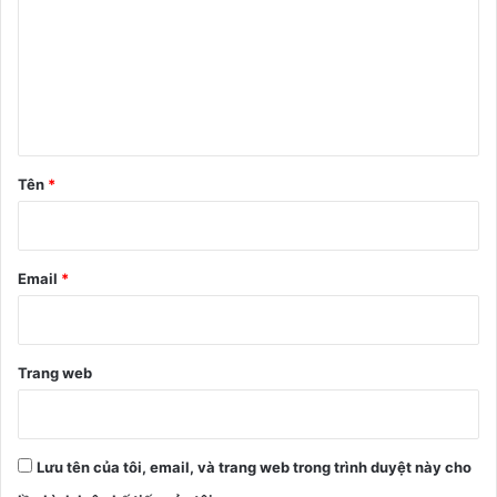
n
h
l
u
ậ
n
Tên
*
*
Email
*
Trang web
Lưu tên của tôi, email, và trang web trong trình duyệt này cho