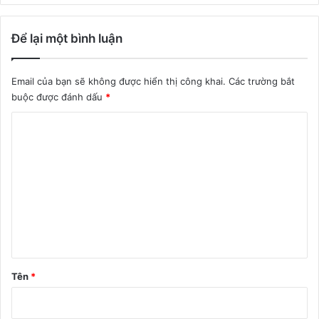
Để lại một bình luận
Email của bạn sẽ không được hiển thị công khai.
Các trường bắt
buộc được đánh dấu
*
B
ì
n
h
l
u
ậ
n
Tên
*
*