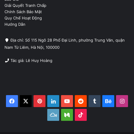
Giải Quyết Tranh Chấp
Chính Sách Bảo Mật
Quy Chế Hoạt Động
Hướng Dẫn
Địa chỉ: Số 115 Ngõ 28 Phố Đại Linh, phường Trung Văn, quận
Nam Từ Liêm, Hà Nội, 100000
Tác giả: Lê Huy Hoàng
Facebook
X
Pinterest
LinkedIn
YouTube
Reddit
Tumblr
Behance
Ins
Mixcloud
Medium
TikTok