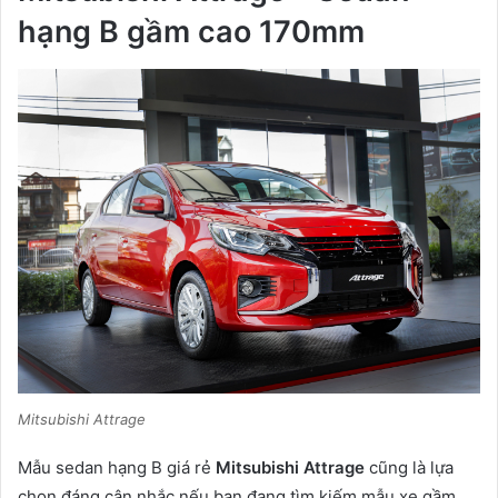
hạng B gầm cao 170mm
Mitsubishi Attrage
Mẫu sedan hạng B giá rẻ
Mitsubishi Attrage
cũng là lựa
chọn đáng cân nhắc nếu bạn đang tìm kiếm mẫu xe gầm