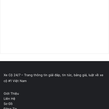
Xe Cộ 24/7 – Trang thông tin giải đáp, tin tức, bảng giá, luật về xe
cộ #1 Việt Nam
Giới Thiệu
Liên Hệ
Sơ Đồ
Đăng Tin