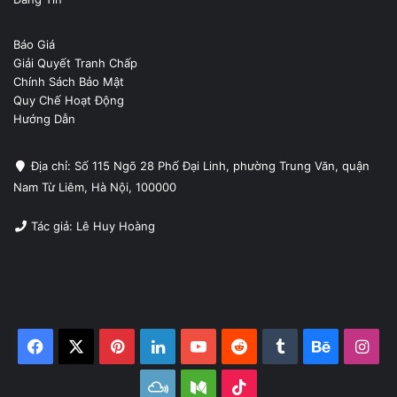
Báo Giá
Giải Quyết Tranh Chấp
Chính Sách Bảo Mật
Quy Chế Hoạt Động
Hướng Dẫn
Địa chỉ: Số 115 Ngõ 28 Phố Đại Linh, phường Trung Văn, quận
Nam Từ Liêm, Hà Nội, 100000
Tác giả: Lê Huy Hoàng
Facebook
X
Pinterest
LinkedIn
YouTube
Reddit
Tumblr
Behance
Ins
Mixcloud
Medium
TikTok