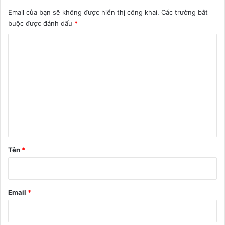
Email của bạn sẽ không được hiển thị công khai.
Các trường bắt
buộc được đánh dấu
*
B
ì
n
h
l
u
ậ
n
Tên
*
*
Email
*