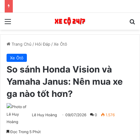
Menu
T
Trang Chủ
/
Hỏi Đáp
/
Xe Ôtô
Xe Ôtô
So sánh Honda Vision và
Yamaha Janus: Nên mua xe
ga nào tốt hơn?
Lê Huy Hoàng
09/07/2026
0
1.576
Đọc Trong 5 Phút