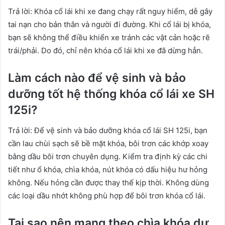
Trả lời: Khóa cổ lái khi xe đang chạy rất nguy hiểm, dễ gây
tai nạn cho bản thân và người đi đường. Khi cổ lái bị khóa,
bạn sẽ không thể điều khiển xe tránh các vật cản hoặc rẽ
trái/phải. Do đó, chỉ nên khóa cổ lái khi xe đã dừng hẳn.
Làm cách nào để vệ sinh và bảo
dưỡng tốt hệ thống khóa cổ lái xe SH
125i?
Trả lời: Để vệ sinh và bảo dưỡng khóa cổ lái SH 125i, bạn
cần lau chùi sạch sẽ bề mặt khóa, bôi trơn các khớp xoay
bằng dầu bôi trơn chuyên dụng. Kiểm tra định kỳ các chi
tiết như ổ khóa, chìa khóa, nút khóa có dấu hiệu hư hỏng
không. Nếu hỏng cần được thay thế kịp thời. Không dùng
các loại dầu nhớt không phù hợp để bôi trơn khóa cổ lái.
Tại sao nên mang theo chìa khóa dự