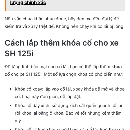
lượng chính xác
Nếu vẫn chưa khắc phục được, hãy đem xe đến đại lý để
kiểm tra và xử lý triệt để. Không nên chạy khi cổ lái bị lỏng.
Cách lắp thêm khóa cổ cho xe
SH 125i
Để tăng tính bảo mật cho cổ lái, bạn có thể lắp thêm
khóa
cổ
cho xe SH 125i. Một số lựa chọn khóa cổ phổ biến như:
Khóa cổ xoay: lắp vào cổ lái, xoay khóa để mở và khóa
cổ. Loại này đơn giản, dễ lắp đặt.
Khóa cổ dây xích: sử dụng xích sắt quấn quanh cổ lái
rồi khóa lại bằng ổ khóa. Bảo vệ tốt nhưng kém thẩm
mỹ.
Khóa cổ U: khóa hình chữ U ôm sát cổ lái, khó tháo dỡ