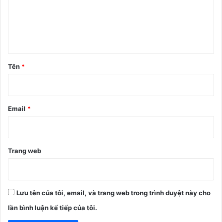
h
l
u
ậ
n
Tên
*
*
Email
*
Trang web
Lưu tên của tôi, email, và trang web trong trình duyệt này cho
lần bình luận kế tiếp của tôi.