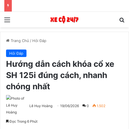
Menu
T
Trang Chủ
/
Hỏi Đáp
Hỏi Đáp
Hướng dẫn cách khóa cổ xe
SH 125i đúng cách, nhanh
chóng nhất
Lê Huy Hoàng
19/06/2026
0
1.502
Đọc Trong 6 Phút