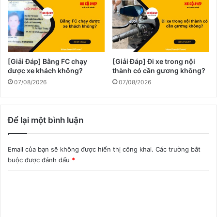
[Giải Đáp] Bằng FC chạy
[Giải Đáp] Đi xe trong nội
được xe khách không?
thành có cần gương không?
07/08/2026
07/08/2026
Để lại một bình luận
Email của bạn sẽ không được hiển thị công khai.
Các trường bắt
buộc được đánh dấu
*
B
ì
n