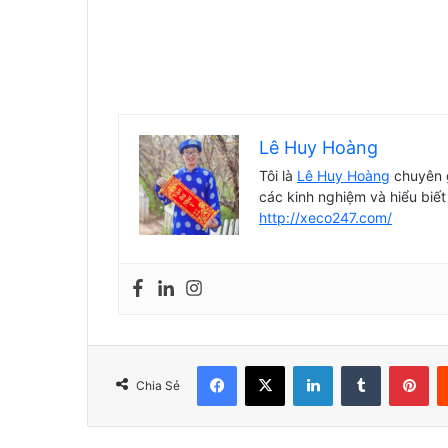
Lê Huy Hoàng
Tôi là
Lê Huy Hoàng
chuyên g
các kinh nghiệm và hiểu biết
http://xeco247.com/
Facebook
X
LinkedIn
Tumblr
Pin
Chia Sẻ