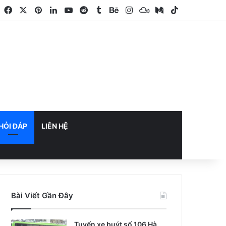
Facebook
X
Pinterest
LinkedIn
YouTube
Reddit
Tumblr
Behance
Instagram
Mixcloud
Medium
TikTok
HỎI ĐÁP
LIÊN HỆ
Bài Viết Gần Đây
Tuyến xe buýt số 106 Hà