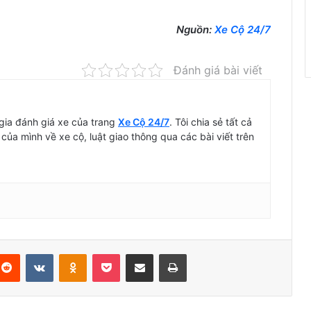
Nguồn:
Xe Cộ 24/7
Đánh giá bài viết
ia đánh giá xe của trang
Xe Cộ 24/7
. Tôi chia sẻ tất cả
 của mình về xe cộ, luật giao thông qua các bài viết trên
terest
Reddit
VKontakte
Odnoklassniki
Pocket
Chia Sẻ Qua Email
In