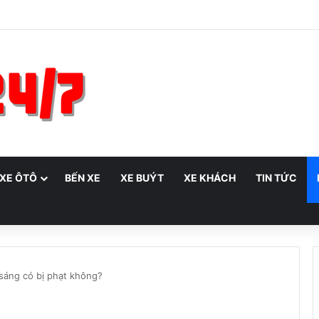
 XE ÔTÔ
BẾN XE
XE BUÝT
XE KHÁCH
TIN TỨC
 sáng có bị phạt không?