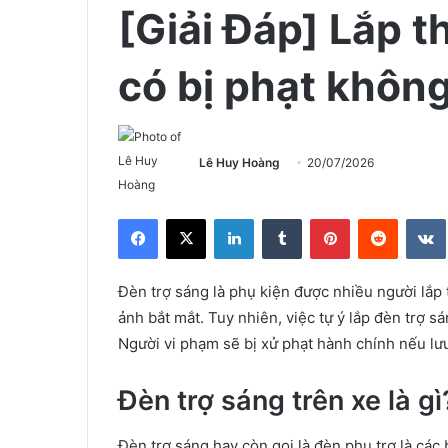
[Giải Đáp] Lắp 
có bị phạt khôn
Lê Huy Hoàng
20/07/2026
Facebook
X
LinkedIn
Tumblr
Pinterest
Reddit
Đèn trợ sáng là phụ kiện được nhiều người lắp
ảnh bắt mắt. Tuy nhiên, việc tự ý lắp đèn trợ sá
Người vi phạm sẽ bị xử phạt hành chính nếu lư
Đèn trợ sáng trên xe là gì
Đèn trợ sáng hay còn gọi là đèn phụ trợ là các