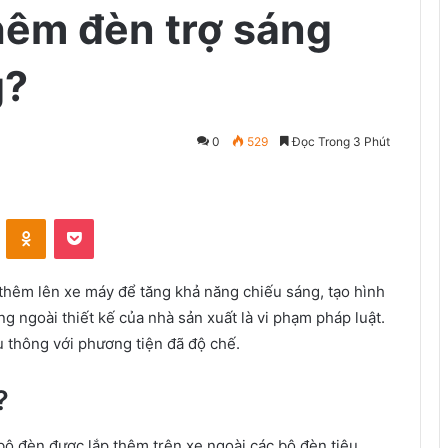
thêm đèn trợ sáng
g?
0
529
Đọc Trong 3 Phút
VKontakte
Odnoklassniki
Pocket
 thêm lên xe máy để tăng khả năng chiếu sáng, tạo hình
ng ngoài thiết kế của nhà sản xuất là vi phạm pháp luật.
u thông với phương tiện đã độ chế.
?
 bộ đèn được lắp thêm trên xe ngoài các bộ đèn tiêu