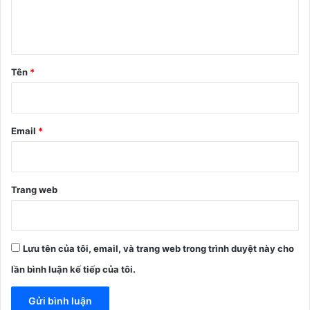
l
u
ậ
n
Tên
*
*
Email
*
Trang web
Lưu tên của tôi, email, và trang web trong trình duyệt này cho
lần bình luận kế tiếp của tôi.