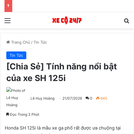
Menu
T
Trang Chủ
/
Tin Tức
Tin Tức
[Chia Sẻ] Tính năng nổi bật
của xe SH 125i
Lê Huy Hoàng
21/07/2026
0
645
Đọc Trong 3 Phút
Honda SH 125i là mẫu xe ga phố rất được ưa chuộng tại