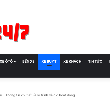
 XE ÔTÔ
BẾN XE
XE BUÝT
XE KHÁCH
TIN TỨC
 – Thông tin chi tiết về lộ trình và giờ hoạt động