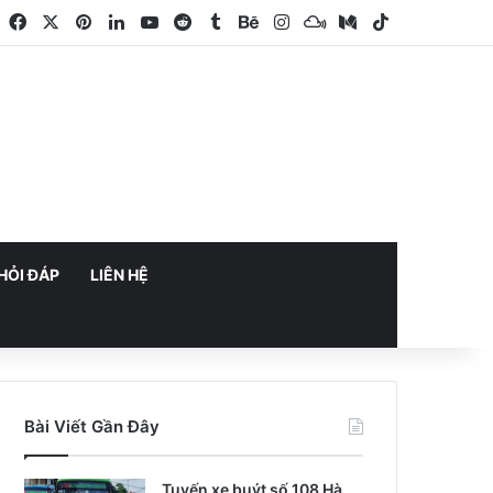
Facebook
X
Pinterest
LinkedIn
YouTube
Reddit
Tumblr
Behance
Instagram
Mixcloud
Medium
TikTok
HỎI ĐÁP
LIÊN HỆ
Bài Viết Gần Đây
Tuyến xe buýt số 108 Hà