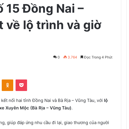
ố 15 Đồng Nai –
t về lộ trình và giờ
0
3.764
Đọc Trong 4 Phút
VKontakte
Odnoklassniki
Pocket
 kết nối hai tỉnh Đồng Nai và Bà Rịa – Vũng Tàu, với
lộ
 xe Xuyên Mộc (Bà Rịa – Vũng Tàu)
.
g, giúp đáp ứng nhu cầu đi lại, giao thương của người