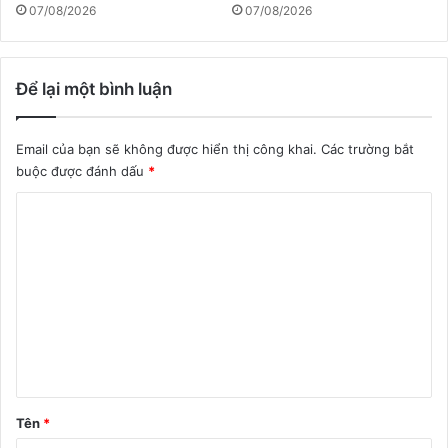
07/08/2026
07/08/2026
Để lại một bình luận
Email của bạn sẽ không được hiển thị công khai.
Các trường bắt
buộc được đánh dấu
*
B
ì
n
h
l
u
ậ
n
Tên
*
*