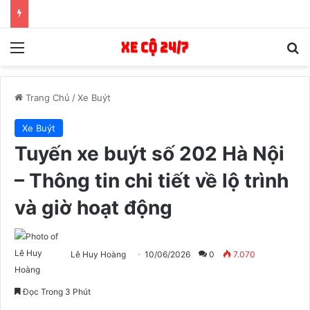
Menu
T
Trang Chủ
/
Xe Buýt
Xe Buýt
Tuyến xe buýt số 202 Hà Nội
– Thông tin chi tiết về lộ trình
và giờ hoạt động
Lê Huy Hoàng
10/06/2026
0
7.070
Đọc Trong 3 Phút