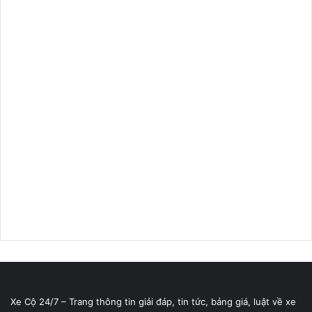
Xe Cộ 24/7 – Trang thông tin giải đáp, tin tức, bảng giá, luật về xe