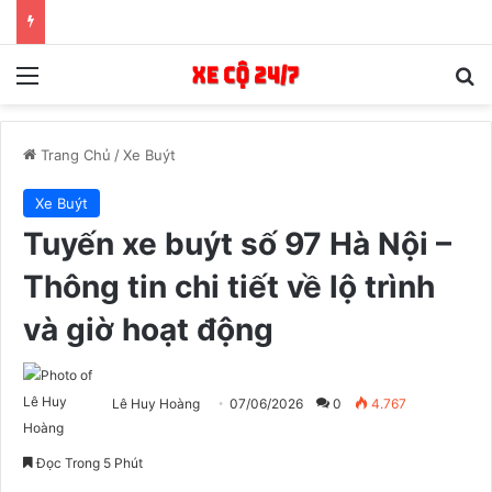
Menu
T
Trang Chủ
/
Xe Buýt
Xe Buýt
Tuyến xe buýt số 97 Hà Nội –
Thông tin chi tiết về lộ trình
và giờ hoạt động
Lê Huy Hoàng
07/06/2026
0
4.767
Đọc Trong 5 Phút