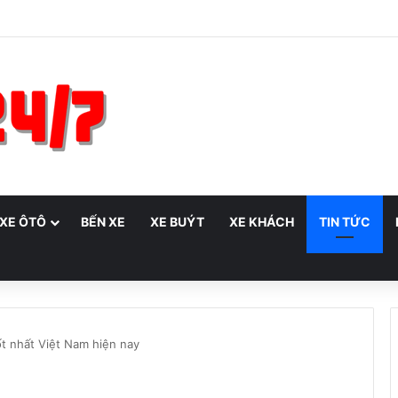
 XE ÔTÔ
BẾN XE
XE BUÝT
XE KHÁCH
TIN TỨC
ốt nhất Việt Nam hiện nay