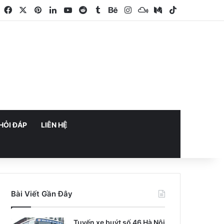
Facebook
X
Pinterest
LinkedIn
YouTube
Reddit
Tumblr
Behance
Instagram
Mixcloud
Medium
TikTok
HỎI ĐÁP
LIÊN HỆ
Bài Viết Gần Đây
Tuyến xe buýt số 46 Hà Nội